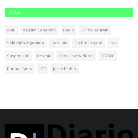
TAGS
AMB
Agustín Canapino
Radio
GP de Bahrein
Selección Argentina
San Luis
FIH Pro League
Irak
Suspensión
Ucrania
Copa Libertadores
TC2000
Buenos Aires
LPF
Justin Bieber