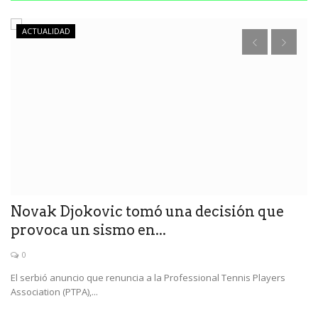
ACTUALIDAD
ro
Novak Djokovic tomó una decisión que
L
provoca un sismo en...
h
0
El serbió anuncio que renuncia a la Professional Tennis Players
La
Association (PTPA),...
be