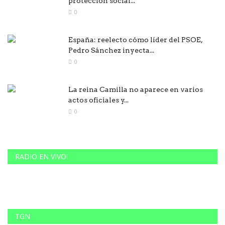
protección social...
0
España: reelecto cómo líder del PSOE,
Pedro Sánchez inyecta...
0
La reina Camilla no aparece en varios
actos oficiales y...
0
RADIO EN VIVO!
TGN