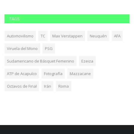
TAGS
Automovilismo
TC
Max Verstappen
Neuquén
AFA
Viruela del Mono
PSG
Sudamericano de Básquet Femenino
Ezeiza
ATP de Acapulco
Fotografía
Mazzacane
Octavos de Final
Irán
Roma