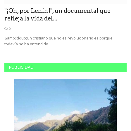
"¡Oh, por Lenin!", un documental que
T
refleja la vida del...
r
0
&amp;ldquo;Un cristiano que no es revolucionario es porque
El
todavía no ha entendido...
má
PUBLICIDAD