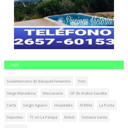
TAGS
Sudamericano de Básquet Femenino
Tren
Diego Maradona
Mazzacane
GP de Arabia Saudita
Carta
Sergio Agüero
Hospitales
Al Rihla
La Punta
Deportes
TC en La Pampa
Robot
Semana Santa