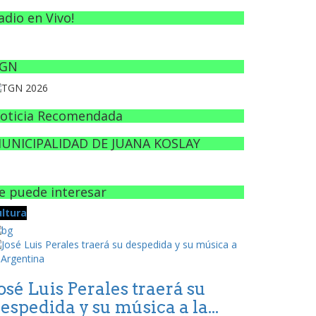
adio en Vivo!
GN
oticia Recomendada
UNICIPALIDAD DE JUANA KOSLAY
e puede interesar
ultura
osé Luis Perales traerá su
espedida y su música a la...