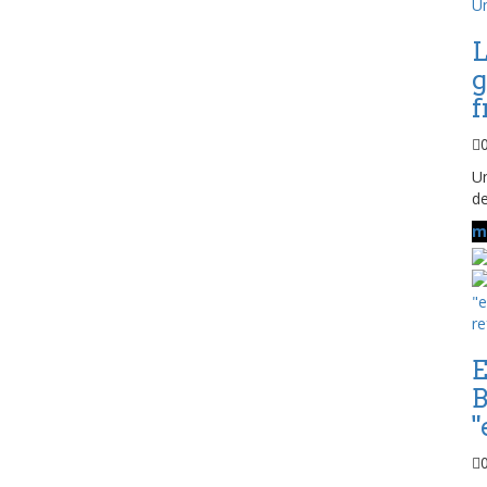
L
g
f
Un
de
m
E
B
"