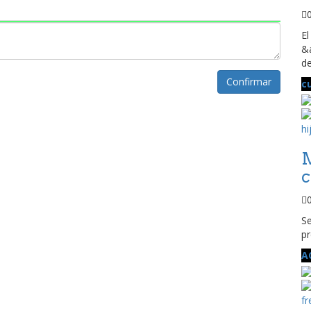
El
&
de
Confirmar
c
M
c
Se
pr
A