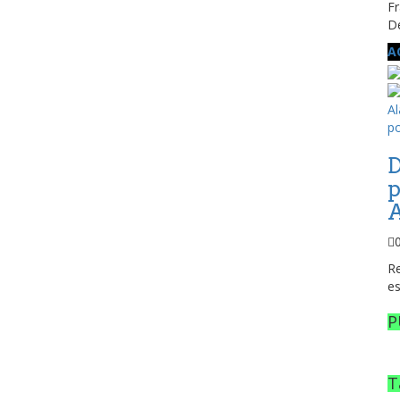
Fr
De
A
D
p
A
Re
es
P
T