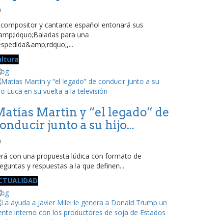
0
 compositor y cantante español entonará sus
amp;ldquo;Baladas para una
spedida&amp;rdquo;,...
ultura
atías Martin y “el legado” de
onducir junto a su hijo...
0
rá con una propuesta lúdica con formato de
eguntas y respuestas a la que definen...
CTUALIDAD