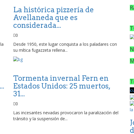
R
La histórica pizzería de
Avellaneda que es
considerada...
T
0
la
Desde 1950, este lugar conquista a los paladares con
N
su mítica fugazzeta rellena...
M
Tormenta invernal Fern en
T
..
Estados Unidos: 25 muertos,
c
31...
0
Las incesantes nevadas provocaron la paralización del
tránsito y la suspensión de...
J
d