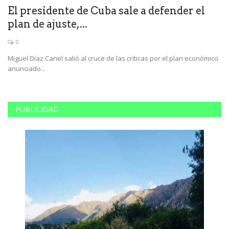
El presidente de Cuba sale a defender el
F
plan de ajuste,...
a
0
Miguel Díaz Canel salió al cruce de las críticas por el plan económico
Lo
anunciado...
pr
PUBLICIDAD