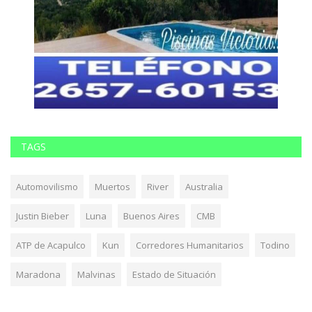
TAGS
Automovilismo
Muertos
River
Australia
Justin Bieber
Luna
Buenos Aires
CMB
ATP de Acapulco
Kun
Corredores Humanitarios
Todino
Maradona
Malvinas
Estado de Situación