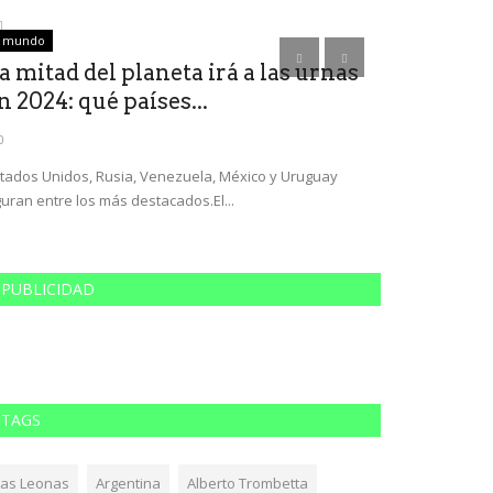
mundo
cultura
a mitad del planeta irá a las urnas
La pianist
n 2024: qué países...
Sinkunas p
0
0
tados Unidos, Rusia, Venezuela, México y Uruguay
El disco, que pr
guran entre los más destacados.El...
reúne siete comp
PUBLICIDAD
TAGS
Las Leonas
Argentina
Alberto Trombetta