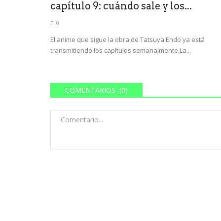
capítulo 9: cuándo sale y los...
ACTUALIDAD
0
oblemas: ¿y
Por los pasillos: los papers
El anime que sigue la obra de Tatsuya Endo ya está
ltos?
confidenciales de la hermana.
transmitiendo los capítulos semanalmente.La...
0
chicos, desde grandes
Karina Milei dicta la línea para los libertarios. U
COMENTARIOS (0)
intendente desafía a Máximo...