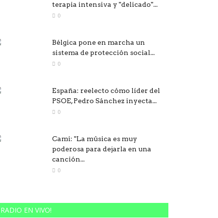
terapia intensiva y "delicado"...
0
Bélgica pone en marcha un
sistema de protección social...
0
España: reelecto cómo líder del
PSOE, Pedro Sánchez inyecta...
0
Cami: "La música es muy
poderosa para dejarla en una
canción...
0
RADIO EN VIVO!