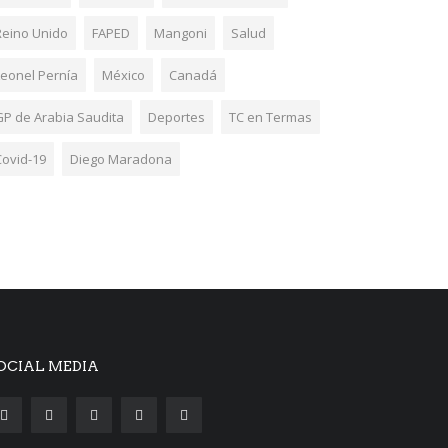
Reino Unido
FAPED
Mangoni
Salud
Leonel Pernía
México
Canadá
GP de Arabia Saudita
Deportes
TC en Termas
Covid-19
Diego Maradona
OCIAL MEDIA