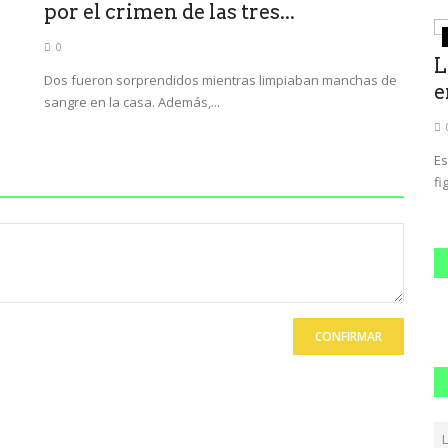
por el crimen de las tres...
mundo
0
Lluvia, niebla y sólo 5 metros de
L
Dos fueron sorprendidos mientras limpiaban manchas de
..
visibilidad: así está...
e
sangre en la casa. Además,...
0
n
Las malas condiciones climáticas dificultan el operativo de
Es
rescate, en una zona...
fi
CONFIRMAR