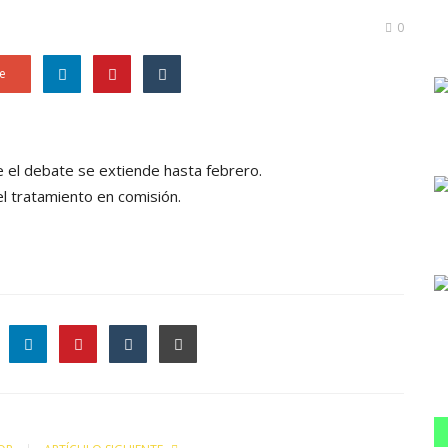
0
e
e el debate se extiende hasta febrero.
l tratamiento en comisión.
le