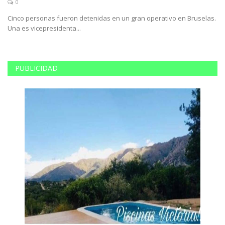
0
Cinco personas fueron detenidas en un gran operativo en Bruselas.
En
Una es vicepresidenta...
al
PUBLICIDAD