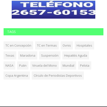
TAGS
TC en Concepción
TC en Termas
Ovnis
Hospitales
Texas
Maradona
Suspensión
Hepatitis Aguda
NASA
Putin
Viruela del Mono
Mundial
Pelota
Copa Argentina
Círculo de Periodistas Deportivos