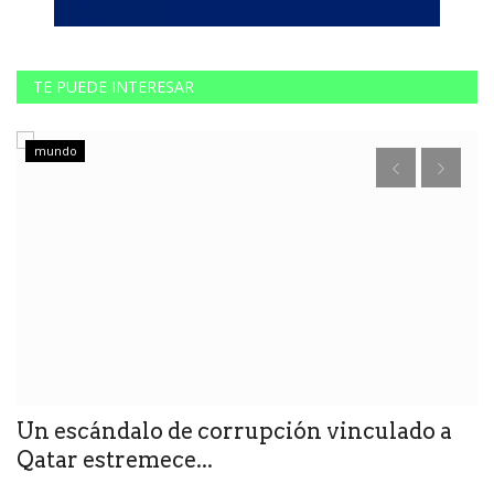
TE PUEDE INTERESAR
mundo
Un escándalo de corrupción vinculado a
"
Qatar estremece...
v