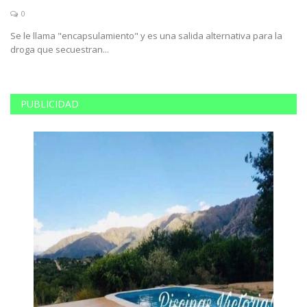
0
Se le llama "encapsulamiento" y es una salida alternativa para la
El
droga que secuestran...
PUBLICIDAD