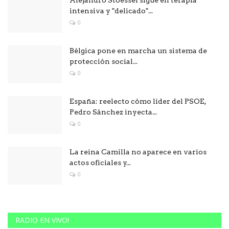
Alejandro Stoessel sigue en terapia
intensiva y "delicado"...
0
Bélgica pone en marcha un sistema de
protección social...
0
España: reelecto cómo líder del PSOE,
Pedro Sánchez inyecta...
0
La reina Camilla no aparece en varios
actos oficiales y...
0
RADIO EN VIVO!