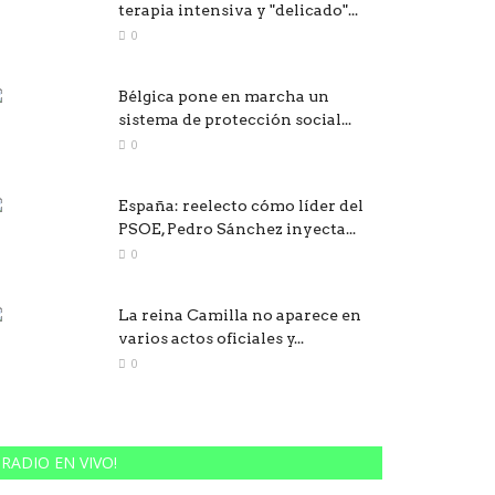
terapia intensiva y "delicado"...
0
Bélgica pone en marcha un
sistema de protección social...
0
España: reelecto cómo líder del
PSOE, Pedro Sánchez inyecta...
0
La reina Camilla no aparece en
varios actos oficiales y...
0
RADIO EN VIVO!