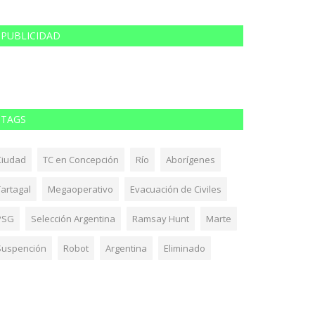
PUBLICIDAD
TAGS
Ciudad
TC en Concepción
Río
Aborígenes
Tartagal
Megaoperativo
Evacuación de Civiles
PSG
Selección Argentina
Ramsay Hunt
Marte
Suspención
Robot
Argentina
Eliminado