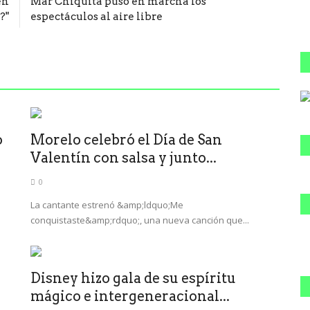
én
Mar Chiquita puso en marcha los
?"
espectáculos al aire libre
o
Morelo celebró el Día de San
Valentín con salsa y junto...
0
La cantante estrenó &amp;ldquo;Me
conquistaste&amp;rdquo;, una nueva canción que...
Disney hizo gala de su espíritu
mágico e intergeneracional...