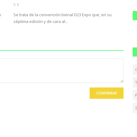
0
o
Se trata de la convención bienal D23 Expo que, en su
séptima edición y de cara al...
CONFIRMAR