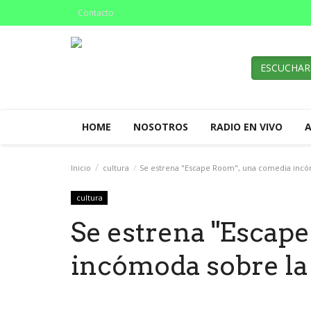
Contacto
ESCUCHAR
HOME
NOSOTROS
RADIO EN VIVO
Inicio
cultura
Se estrena "Escape Room", una comedia incóm
cultura
Se estrena "Escap
incómoda sobre la