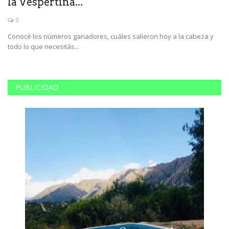
la Vespertina...
0
Bo
cr
a
Conocé los números ganadores, cuáles salieron hoy a la cabeza y
todo lo que necesitás...
PUBLICIDAD