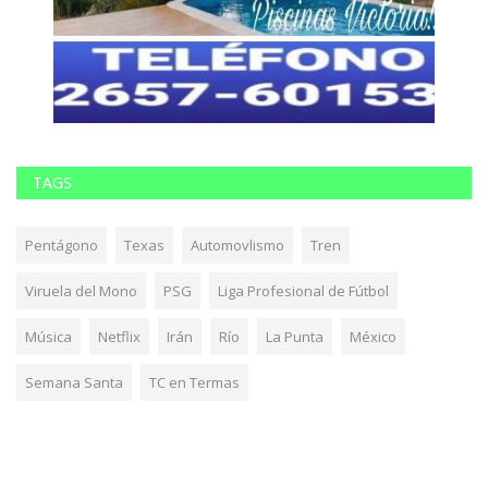
TAGS
Pentágono
Texas
Automovlismo
Tren
Viruela del Mono
PSG
Liga Profesional de Fútbol
Música
Netflix
Irán
Río
La Punta
México
Semana Santa
TC en Termas