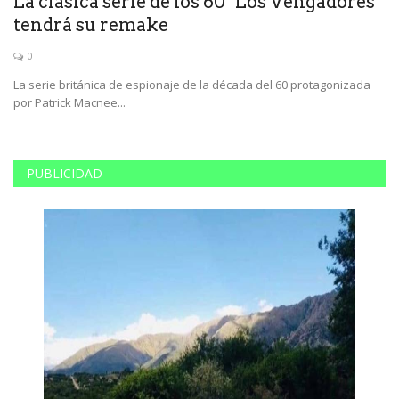
o
La clásica serie de los 60 "Los Vengadores"
C
tendrá su remake
c
0
La serie británica de espionaje de la década del 60 protagonizada
Ma
por Patrick Macnee...
in
PUBLICIDAD