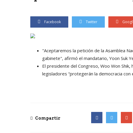
Facebook
Twitter
Googl
"Aceptaremos la petición de la Asamblea Naci
gabinete", afirmó el mandatario, Yoon Suk Ye
El presidente del Congreso, Woo Won Shik, ha
legisladores “protegerán la democracia con e
Compartir
Facebook
Twitter
Goog