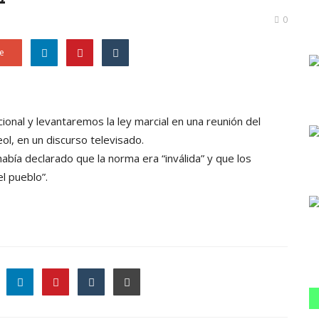
0
e
onal y levantaremos la ley marcial en una reunión del
ol, en un discurso televisado.
bía declarado que la norma era “inválida” y que los
l pueblo”.
le