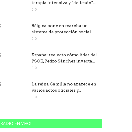
terapia intensiva y "delicado"...
0
Bélgica pone en marcha un
sistema de protección social...
0
España: reelecto cómo líder del
PSOE, Pedro Sánchez inyecta...
0
La reina Camilla no aparece en
varios actos oficiales y...
0
RADIO EN VIVO!