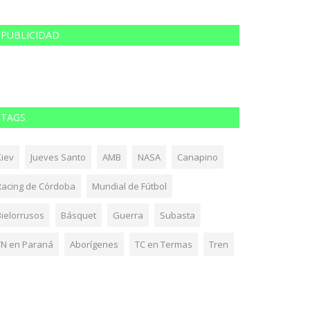
PUBLICIDAD
TAGS
Kiev
Jueves Santo
AMB
NASA
Canapino
Racing de Córdoba
Mundial de Fútbol
Bielorrusos
Básquet
Guerra
Subasta
TN en Paraná
Aborígenes
TC en Termas
Tren