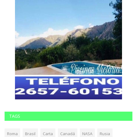
TAGS
Roma
Brasil
Carta
Canadá
NASA
Rusia