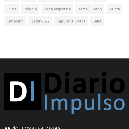
Ovnis
Polonia
Copa Argentina
Jermell Charlo
Pelota
Canapino
Qatar 2022
República Checa
Salta
ARTÍCULOS ALEATORIAS