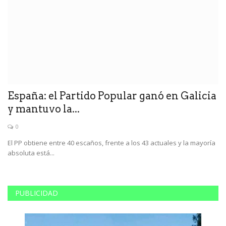
España: el Partido Popular ganó en Galicia
G
y mantuvo la...
c
0
El PP obtiene entre 40 escaños, frente a los 43 actuales y la mayoría
Se
absoluta está...
St
PUBLICIDAD