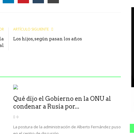
le
OR
ARTÍCULO SIGUIENTE
la
Los hijos, según pasan los años
al
Qué dijo el Gobierno en la ONU al
condenar a Rusia por...
0
La postura de la administración de Alberto Fernández puso
en el centro de discusión...