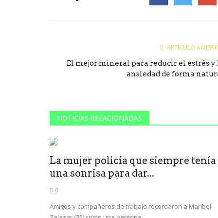
Facebook
Twitter
Goog
ARTÍCULO ANTERI
El mejor mineral para reducir el estrés y 
ansiedad de forma natur
NOTICIAS RELACIONADAS
La mujer policía que siempre tenía
una sonrisa para dar...
0
Amigos y compañeros de trabajo recordaron a Maribel
Zalazar (35) como una persona...