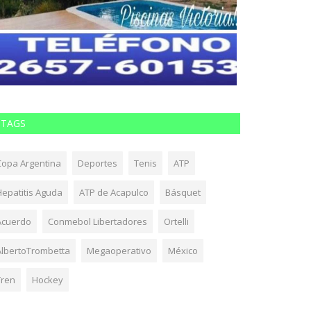
TAGS
Copa Argentina
Deportes
Tenis
ATP
Hepatitis Aguda
ATP de Acapulco
Básquet
Acuerdo
Conmebol Libertadores
Ortelli
AlbertoTrombetta
Megaoperativo
México
Tren
Hockey