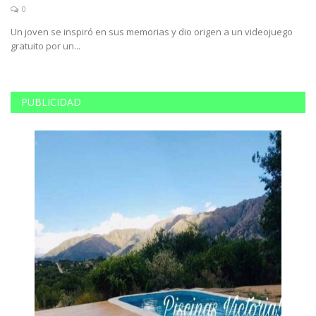
0
Un joven se inspiró en sus memorias y dio origen a un videojuego
Lu
gratuito por un...
un
PUBLICIDAD