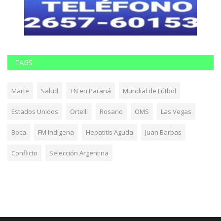
TAGS
Marte
Salud
TN en Paraná
Mundial de Fútbol
Estados Unidos
Ortelli
Rosario
OMS
Las Vegas
Boca
FM Indígena
Hepatitis Aguda
Juan Barbas
Conflicto
Selección Argentina