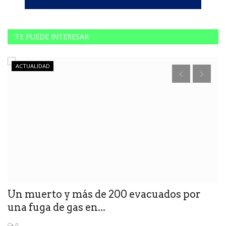
TE PUEDE INTERESAR
ACTUALIDAD
Un muerto y más de 200 evacuados por
T
una fuga de gas en...
m
0