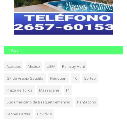
TAGS
Ataques
México
UEFA
Ramsay Hunt
GP de Arabia Saudita
Neuquén
TC
Sorteo
Plaza de Toros
Mazzacane
F1
Sudamericano de Básquet Femenino
Pentágono
Leonel Pernía
Covid-19