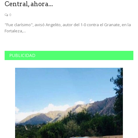
Central, ahora...
S
0
"Fue clarísimo", avisó Angelito, autor del 1-0 contra el Granate, en la
El
Fortaleza,...
co
PUBLICIDAD