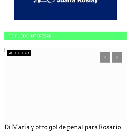
TE PUEDE INTERESAR
ACTUALIDAD
Di María y otro gol de penal para Rosario
L