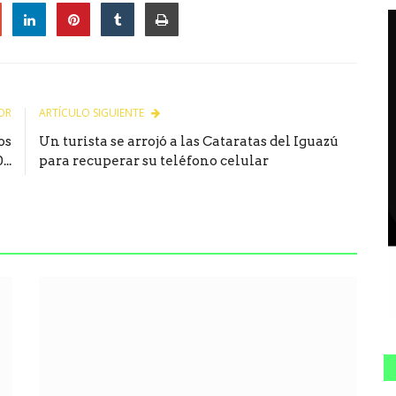
le
OR
ARTÍCULO SIGUIENTE
os
Un turista se arrojó a las Cataratas del Iguazú
..
para recuperar su teléfono celular