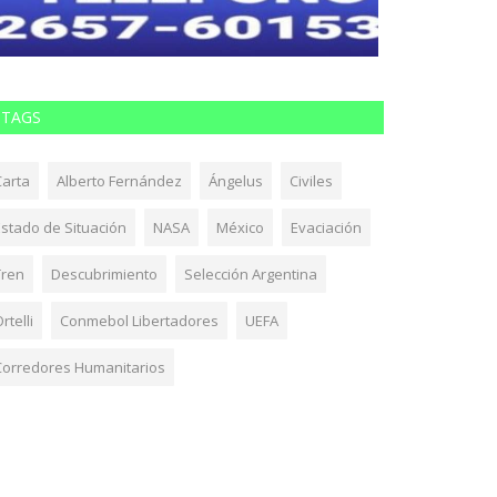
TAGS
Carta
Alberto Fernández
Ángelus
Civiles
Estado de Situación
NASA
México
Evaciación
Tren
Descubrimiento
Selección Argentina
rtelli
Conmebol Libertadores
UEFA
Corredores Humanitarios