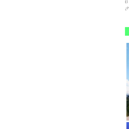
uayo, a 30
El Gobierno está lejos de la meta de reservas pactada con
El
el FMI para el 31 de marzo.
¿P