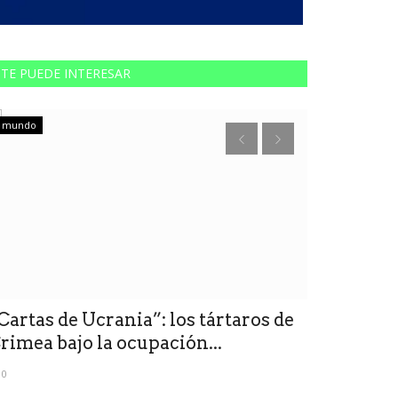
TE PUEDE INTERESAR
mundo
mundo
Cartas de Ucrania”: los tártaros de
¿Donald Tr
rimea bajo la ocupación...
espionaje
0
0