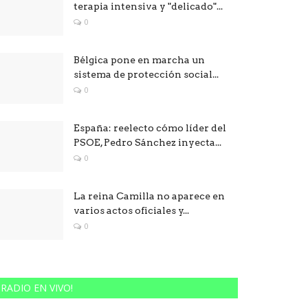
terapia intensiva y "delicado"...
0
Bélgica pone en marcha un
sistema de protección social...
0
España: reelecto cómo líder del
PSOE, Pedro Sánchez inyecta...
0
La reina Camilla no aparece en
varios actos oficiales y...
0
RADIO EN VIVO!