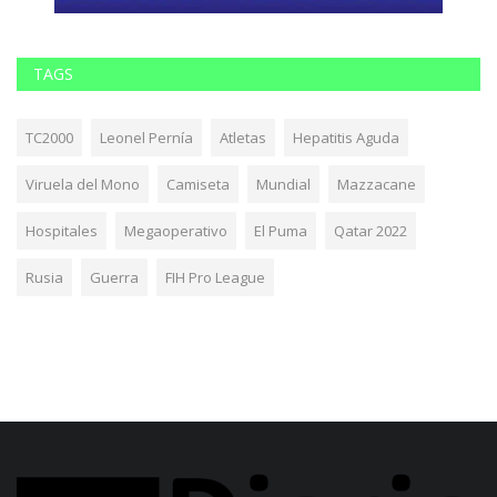
TAGS
TC2000
Leonel Pernía
Atletas
Hepatitis Aguda
Viruela del Mono
Camiseta
Mundial
Mazzacane
Hospitales
Megaoperativo
El Puma
Qatar 2022
Rusia
Guerra
FIH Pro League