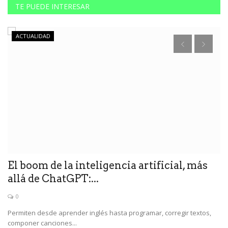
TE PUEDE INTERESAR
ACTUALIDAD
El boom de la inteligencia artificial, más
L
allá de ChatGPT:...
d
0
Permiten desde aprender inglés hasta programar, corregir textos,
La
componer canciones...
es