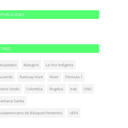
PUBLICIDAD
TAGS
Hospitales
Mangoni
La Voz Indígena
Acuerdo
Ramsay Hunt
River
Fórmula 1
Reino Unido
Colombia
Ángelus
Irak
ONU
Semana Santa
Sudamericano de Básquet Femenino
UEFA