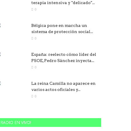
terapia intensiva y "delicado"...
0
Bélgica pone en marcha un
sistema de protección social...
0
España: reelecto cómo líder del
PSOE, Pedro Sánchez inyecta...
0
La reina Camilla no aparece en
varios actos oficiales y...
0
RADIO EN VIVO!