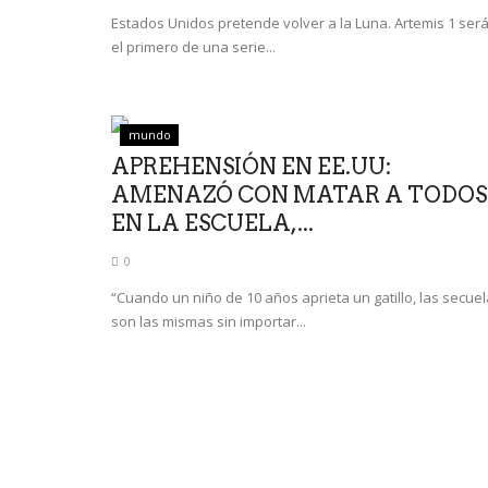
Estados Unidos pretende volver a la Luna. Artemis 1 ser
el primero de una serie...
mundo
APREHENSIÓN EN EE.UU:
AMENAZÓ CON MATAR A TODOS
EN LA ESCUELA,...
0
“Cuando un niño de 10 años aprieta un gatillo, las secue
son las mismas sin importar...