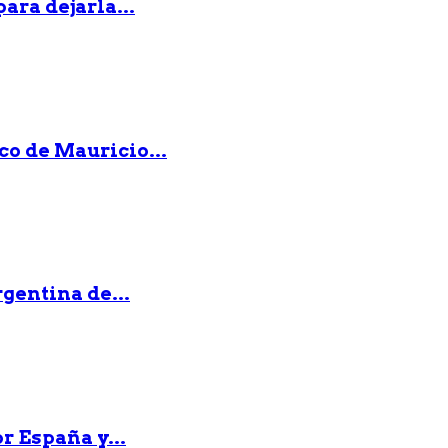
ara dejarla...
co de Mauricio...
gentina de...
r España y...