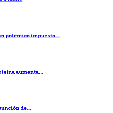
n polémico impuesto...
roteína aumenta...
sunción de...