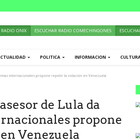
 RADIO ONIX
ESCUCHAR RADIO COMECHINGONES
ESCUCHAR
ACTUALIDAD
POLITICA
INFORMACION
CULTUR
n temas internacionales propone repetir la votación en Venezuela
l asesor de Lula da
ternacionales propone
n en Venezuela