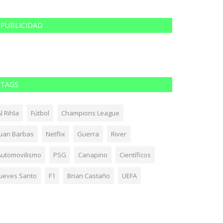
PUBLICIDAD
TAGS
l Rihla
Fútbol
Champions League
Juan Barbas
Netflix
Guerra
River
Automovilismo
PSG
Canapino
Científicos
Jueves Santo
F1
Brian Castaño
UEFA