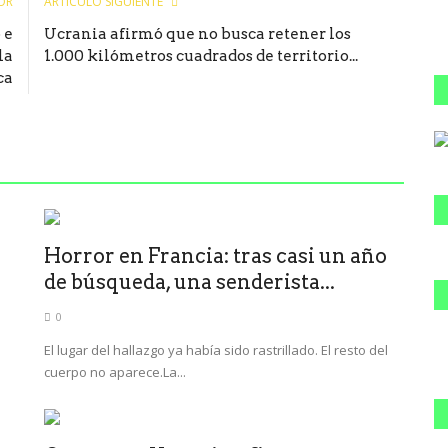
OR
ARTÍCULO SIGUIENTE
 e
Ucrania afirmó que no busca retener los
la
1.000 kilómetros cuadrados de territorio...
ca
Horror en Francia: tras casi un año
de búsqueda, una senderista...
0
El lugar del hallazgo ya había sido rastrillado. El resto del
cuerpo no aparece.La...