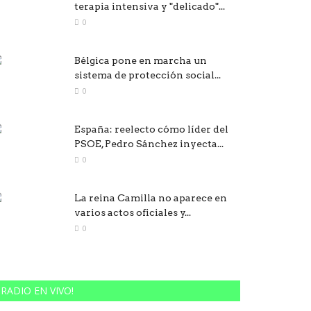
terapia intensiva y "delicado"...
0
Bélgica pone en marcha un
sistema de protección social...
0
España: reelecto cómo líder del
PSOE, Pedro Sánchez inyecta...
0
La reina Camilla no aparece en
varios actos oficiales y...
0
RADIO EN VIVO!