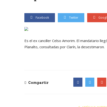
Facebook
Twitter
Googl
Es el ex canciller Celso Amorim. El mandatario lle
Planalto, consultadas por Clarín, la desestimaron.
Compartir
Facebook
Twitter
Goog