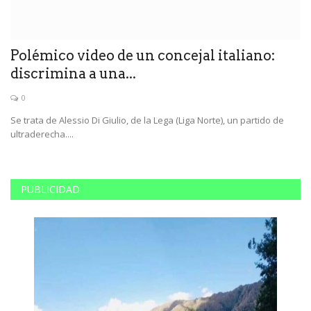
Polémico video de un concejal italiano:
P
discrimina a una...
S
0
Se trata de Alessio Di Giulio, de la Lega (Liga Norte), un partido de
La
ultraderecha....
de
PUBLICIDAD