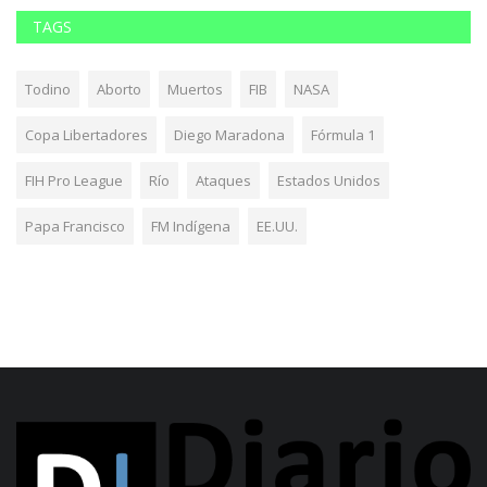
TAGS
Todino
Aborto
Muertos
FIB
NASA
Copa Libertadores
Diego Maradona
Fórmula 1
FIH Pro League
Río
Ataques
Estados Unidos
Papa Francisco
FM Indígena
EE.UU.