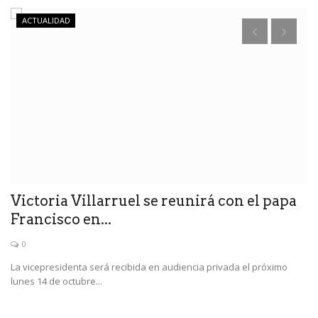
ACTUALIDAD
n
Victoria Villarruel se reunirá con el papa
L
Francisco en...
i
0
La vicepresidenta será recibida en audiencia privada el próximo
El
lunes 14 de octubre...
Av