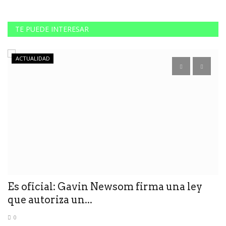
TE PUEDE INTERESAR
ACTUALIDAD
Es oficial: Gavin Newsom firma una ley
C
que autoriza un...
c
0