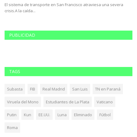
El sistema de transporte en San Francisco atraviesa una severa
Tu
crisis.A la caída...
ac
PUBLICIDAD
TAGS
Subasta
FIB
Real Madrid
San Luis
TN en Paraná
Viruela del Mono
Estudiantes de La Plata
Vaticano
Putin
Kun
EE.UU.
Luna
Eliminado
Fútbol
Roma