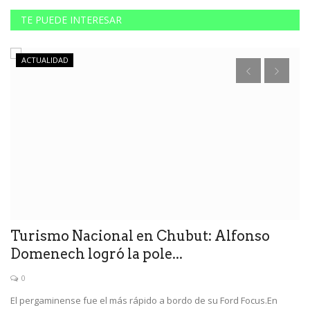
TE PUEDE INTERESAR
ACTUALIDAD
Turismo Nacional en Chubut: Alfonso
A
Domenech logró la pole...
p
0
El pergaminense fue el más rápido a bordo de su Ford Focus.En
La