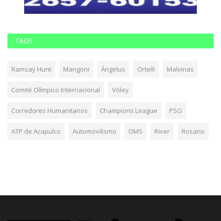
TAGS
Ramsay Hunt
Mangoni
Ángelus
Ortelli
Malvinas
Comité Olímpico Internacional
Vóley
Corredores Humanitarios
Champions League
PSG
ATP de Acapulco
Automovilismo
OMS
River
Rosario