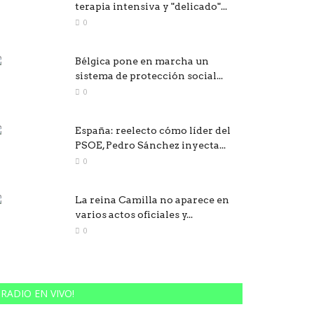
terapia intensiva y "delicado"...
0
Bélgica pone en marcha un
sistema de protección social...
0
España: reelecto cómo líder del
PSOE, Pedro Sánchez inyecta...
0
La reina Camilla no aparece en
varios actos oficiales y...
0
RADIO EN VIVO!