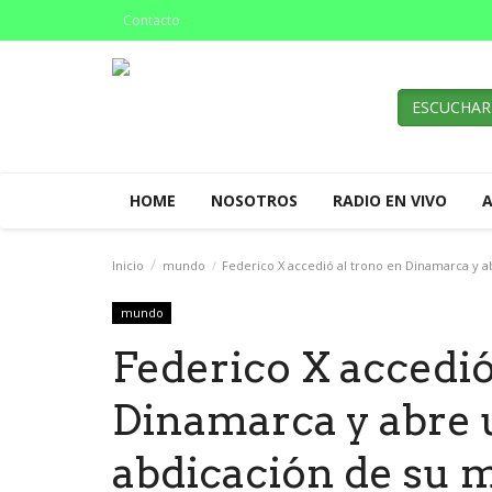
Contacto
ESCUCHAR
HOME
NOSOTROS
RADIO EN VIVO
Inicio
mundo
Federico X accedió al trono en Dinamarca y ab
mundo
Federico X accedió
Dinamarca y abre u
abdicación de su m