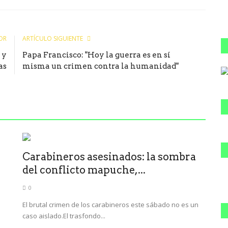
le
OR
ARTÍCULO SIGUIENTE
 y
Papa Francisco: "Hoy la guerra es en sí
as
misma un crimen contra la humanidad"
Carabineros asesinados: la sombra
del conflicto mapuche,...
0
El brutal crimen de los carabineros este sábado no es un
caso aislado.El trasfondo...