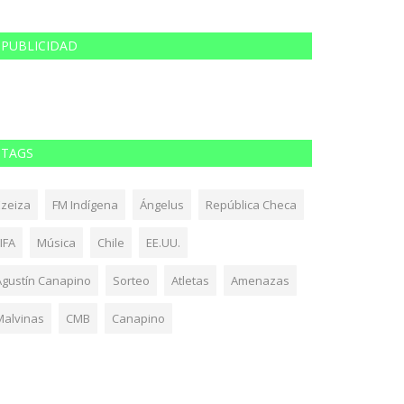
PUBLICIDAD
TAGS
Ezeiza
FM Indígena
Ángelus
República Checa
IFA
Música
Chile
EE.UU.
Agustín Canapino
Sorteo
Atletas
Amenazas
Malvinas
CMB
Canapino