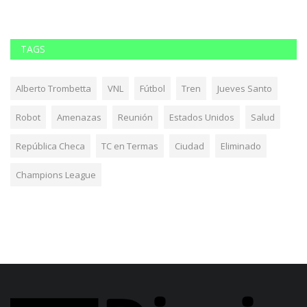
TAGS
Alberto Trombetta
VNL
Fútbol
Tren
Jueves Santo
Robot
Amenazas
Reunión
Estados Unidos
Salud
República Checa
TC en Termas
Ciudad
Eliminado
Champions League