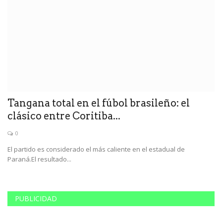
Tangana total en el fúbol brasileño: el
E
clásico entre Coritiba...
a
0
El partido es considerado el más caliente en el estadual de
Un
Paraná.El resultado...
pr
PUBLICIDAD