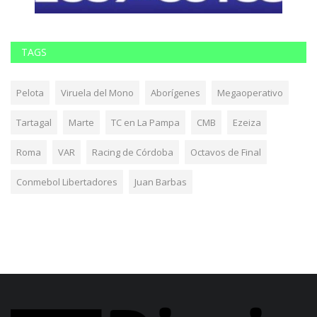
TAGS
Pelota
Viruela del Mono
Aborígenes
Megaoperativo
Tartagal
Marte
TC en La Pampa
CMB
Ezeiza
Roma
VAR
Racing de Córdoba
Octavos de Final
Conmebol Libertadores
Juan Barbas