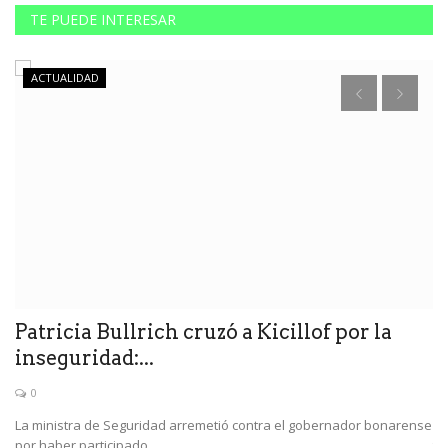
TE PUEDE INTERESAR
ACTUALIDAD
Patricia Bullrich cruzó a Kicillof por la
E
inseguridad:...
E
0
o
La ministra de Seguridad arremetió contra el gobernador bonarense
Se
por haber participado...
tra