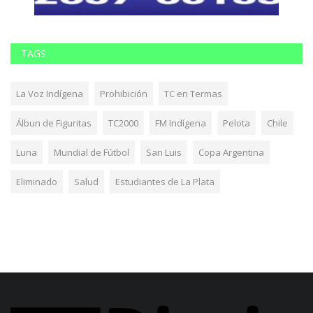
TAGS
La Voz Indígena
Prohibición
TC en Termas
Álbun de Figuritas
TC2000
FM Indígena
Pelota
Chile
Luna
Mundial de Fútbol
San Luis
Copa Argentina
Eliminado
Salud
Estudiantes de La Plata