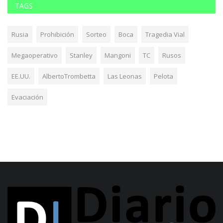
TAGS
Rusia
Prohibición
Sorteo
Boca
Tragedia Vial
Megaoperativo
Stanley
Mangoni
TC
Rusos
EE.UU.
AlbertoTrombetta
Las Leonas
Pelota
Evaciación