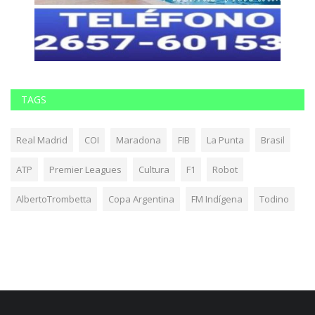
TAGS
Real Madrid
COI
Maradona
FIB
La Punta
Brasil
ATP
Premier Leagues
Cultura
F1
Robot
AlbertoTrombetta
Copa Argentina
FM Indígena
Todino