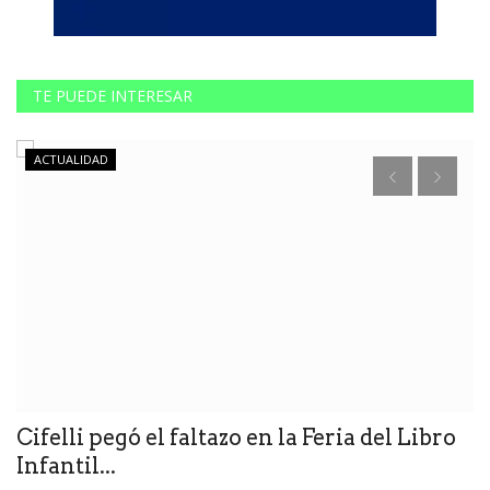
TE PUEDE INTERESAR
ACTUALIDAD
s
Cifelli pegó el faltazo en la Feria del Libro
"
Infantil...
m