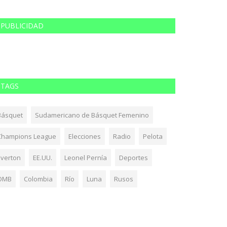
PUBLICIDAD
TAGS
Básquet
Sudamericano de Básquet Femenino
Champions League
Elecciones
Radio
Pelota
Everton
EE.UU.
Leonel Pernía
Deportes
OMB
Colombia
Río
Luna
Rusos