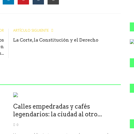
le
OR
ARTÍCULO SIGUIENTE
os
La Corte, la Constitución y el Derecho
en
...
Calles empedradas y cafés
legendarios: la ciudad al otro...
0