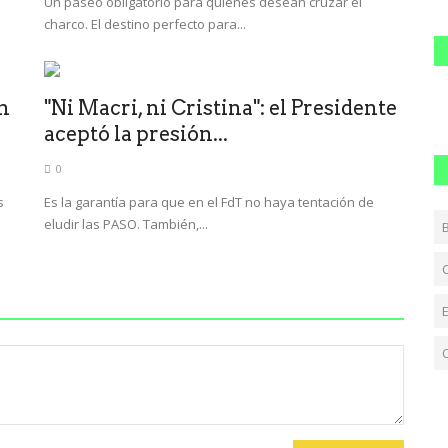
Un paseo obligatorio para quienes desean cruzar el
charco. El destino perfecto para...
n
"Ni Macri, ni Cristina": el Presidente
aceptó la presión...
0
s
Es la garantía para que en el FdT no haya tentación de
eludir las PASO. También,...