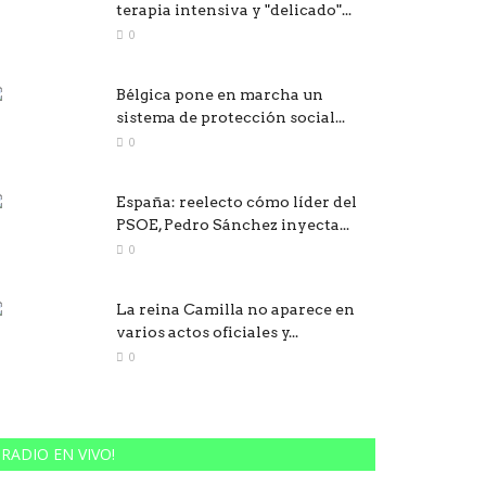
terapia intensiva y "delicado"...
0
Bélgica pone en marcha un
sistema de protección social...
0
España: reelecto cómo líder del
PSOE, Pedro Sánchez inyecta...
0
La reina Camilla no aparece en
varios actos oficiales y...
0
RADIO EN VIVO!