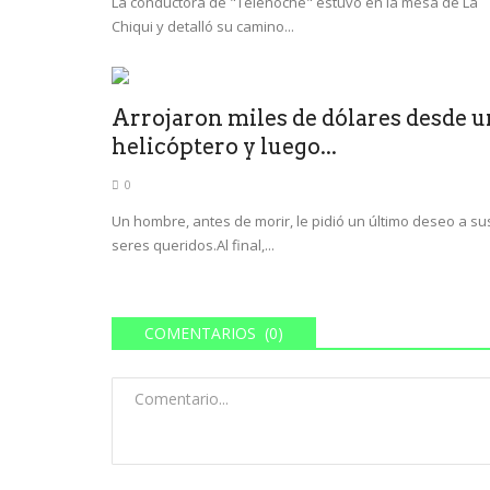
La conductora de "Telenoche" estuvo en la mesa de La
Chiqui y detalló su camino...
Arrojaron miles de dólares desde u
helicóptero y luego...
0
Un hombre, antes de morir, le pidió un último deseo a su
seres queridos.Al final,...
COMENTARIOS (0)