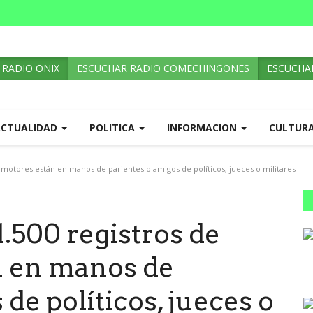
 RADIO ONIX
ESCUCHAR RADIO COMECHINGONES
ESCUCHAR
ACTUALIDAD
POLITICA
INFORMACION
CULTUR
omotores están en manos de parientes o amigos de políticos, jueces o militares
1.500 registros de
n en manos de
de políticos, jueces o