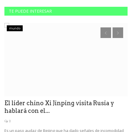
TE PUEDE INTERESAR
mundo
El líder chino Xi Jinping visita Rusia y
L
hablará con el...
0
De
li
Es un paso audaz de Beijing que ha dado señales de incomodidad