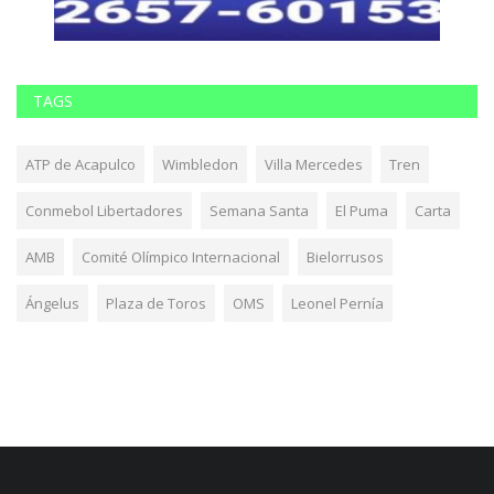
TAGS
ATP de Acapulco
Wimbledon
Villa Mercedes
Tren
Conmebol Libertadores
Semana Santa
El Puma
Carta
AMB
Comité Olímpico Internacional
Bielorrusos
Ángelus
Plaza de Toros
OMS
Leonel Pernía