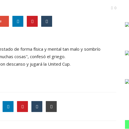
0
e
estado de forma física y mental tan malo y sombrío
muchas cosas", confesó el griego.
eron descanso y jugará la United Cup.
le