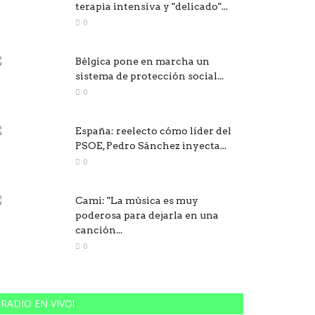
terapia intensiva y "delicado"...
0
Bélgica pone en marcha un
sistema de protección social...
0
España: reelecto cómo líder del
PSOE, Pedro Sánchez inyecta...
0
Cami: "La música es muy
poderosa para dejarla en una
canción...
0
RADIO EN VIVO!