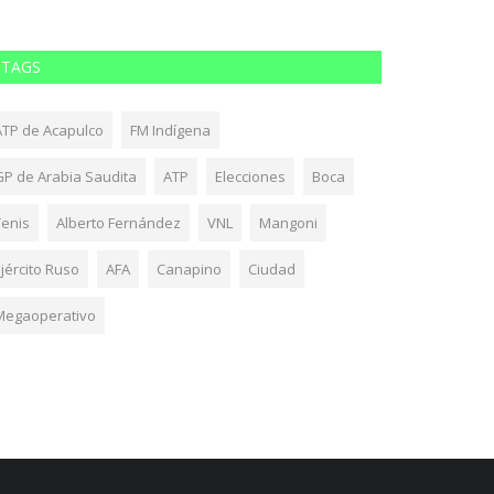
TAGS
ATP de Acapulco
FM Indígena
GP de Arabia Saudita
ATP
Elecciones
Boca
Tenis
Alberto Fernández
VNL
Mangoni
jército Ruso
AFA
Canapino
Ciudad
Megaoperativo