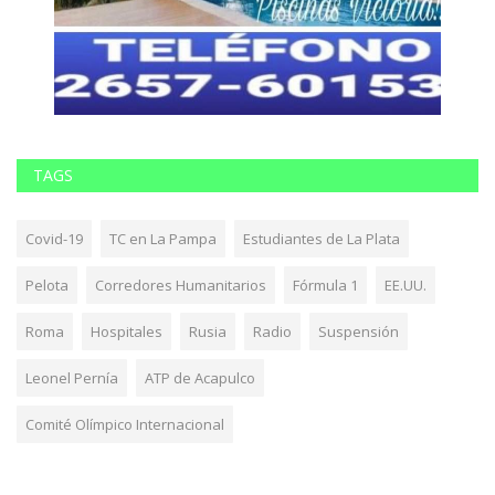
TAGS
Covid-19
TC en La Pampa
Estudiantes de La Plata
Pelota
Corredores Humanitarios
Fórmula 1
EE.UU.
Roma
Hospitales
Rusia
Radio
Suspensión
Leonel Pernía
ATP de Acapulco
Comité Olímpico Internacional