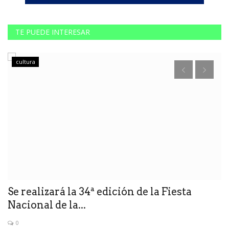
TE PUEDE INTERESAR
cultura
a
Se realizará la 34ª edición de la Fiesta
L
Nacional de la...
n
0