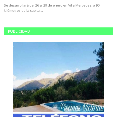
Se desarrollará del 26 al 29 de enero en Villa Mercedes, a 90
Do
kilómetros de la capital...
Re
PUBLICIDAD