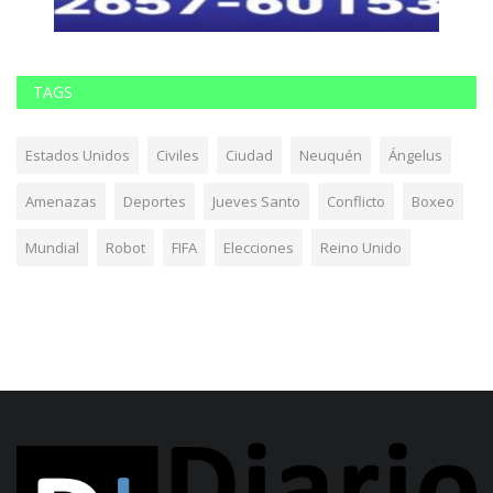
TAGS
Estados Unidos
Civiles
Ciudad
Neuquén
Ángelus
Amenazas
Deportes
Jueves Santo
Conflicto
Boxeo
Mundial
Robot
FIFA
Elecciones
Reino Unido