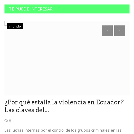
TE PUEDE INTERESAR
mundo
ue
¿Por qué estalla la violencia en Ecuador?
G
Las claves del...
A
0
Las luchas internas por el control de los grupos criminales en las
El